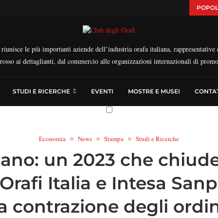
POPOL
iunisce le più importanti aziende dell’industria orafa italiana, rappresentative d
ngrosso ai dettaglianti, dal commercio alle organizzazioni internazionali di prom
STUDI E RICERCHE
EVENTI
MOSTRE E MUSEI
CONTAT
Economia
News
Stampa
Studi e Ricerche
aliano: un 2023 che chiud
Orafi Italia e Intesa San
la contrazione degli ordin