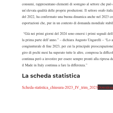
consumi, rappresentano elementi di sostegno al settore che può 
un’elevata qualità delle proprie produzioni. Il settore orafo ital
del 2022, ha confermato una buona dinamica anche nel 2023 con u
esportazioni che, pur in un contesto di domanda mondiale stabil
“Già nei primi giorni del 2024 sono emersi i primi segnali dell’
la prima parte dell’anno.” – dichiara Augusto Ungarelli – “Lo a
congiunturale di fine 2023, per cui la principale preoccupazione è
giro di pochi mesi ha superato tutte le altre, compresa la diffic
continua però a investire per essere sempre pronti alla ripresa 
il Made in Italy continua a fare la differenza.”
La scheda statistica
Scheda-statistica_chiusura-2023_IV_trim_2023
Downloa