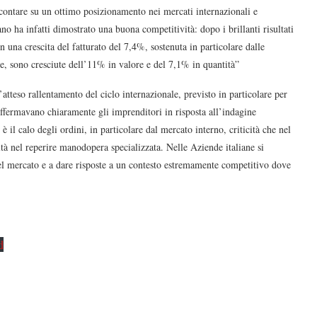
contare su un ottimo posizionamento nei mercati internazionali e
iano ha infatti dimostrato una buona competitività: dopo i brillanti risultati
na crescita del fatturato del 7,4%, sostenuta in particolare dalle
e, sono cresciute dell’11% in valore e del 7,1% in quantità”
atteso rallentamento del ciclo internazionale, previsto in particolare per
ffermavano chiaramente gli imprenditori in risposta all’indagine
 il calo degli ordini, in particolare dal mercato interno, criticità che nel
oltà nel reperire manodopera specializzata. Nelle Aziende italiane si
del mercato e a dare risposte a un contesto estremamente competitivo dove
d