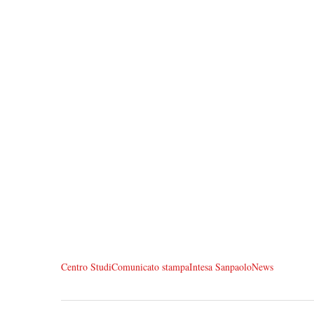
Centro Studi
Comunicato stampa
Intesa Sanpaolo
News