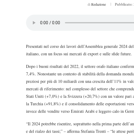
di
Redazione
Pubblicato:
Presentati nel corso dei lavori dell’Assemblea generale 2024 del C
italiano, con un focus sui mercati di export e sulle sfide future.
Dopo i buoni risultati del 2022, il settore orafo italiano confe
7,4%. Nonostante un contesto di stabilità della domanda mondiale 
preziosi per più di 10 miliardi con una crescita dell’11% in valor
mercati di riferimento: nel complesso del settore che comprende 
Stati Uniti (+7,0%) e la Svizzera (+20,7%) con un valore pari a 
la Turchia (+91,8%) e il consolidamento delle esportazioni ve
invece delle vendite verso Emirati Arabi e leggero calo in Ge
“Il 2024 potrebbe risentire, soprattutto nella prima parte dell’a
e del rialzo dei tassi;” – afferma Stefania Trenti – “le attese p