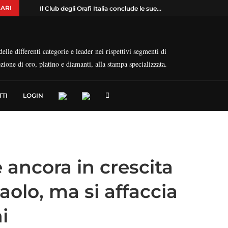
ARI
Il Club degli Orafi Italia conclude le sue...
elle differenti categorie e leader nei rispettivi segmenti di
ozione di oro, platino e diamanti, alla stampa specializzata.
TI
LOGIN
e ancora in crescita
paolo, ma si affaccia
i