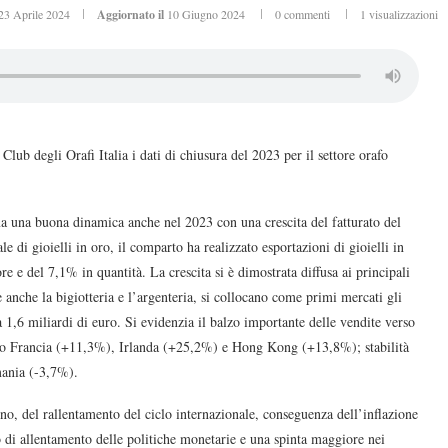
23 Aprile 2024
Aggiornato il
10 Giugno 2024
0 commenti
1
visualizzazioni
lub degli Orafi Italia i dati di chiusura del 2023 per il settore orafo
rma una buona dinamica anche nel 2023 con una crescita del fatturato del
di gioielli in oro, il comparto ha realizzato esportazioni di gioielli in
e e del 7,1% in quantità. La crescita si è dimostrata diffusa ai principali
anche la bigiotteria e l’argenteria, si collocano come primi mercati gli
1,6 miliardi di euro. Si evidenzia il balzo importante delle vendite verso
rso Francia (+11,3%), Irlanda (+25,2%) e Hong Kong (+13,8%); stabilità
rmania (-3,7%).
nno, del rallentamento del ciclo internazionale, conseguenza dell’inflazione
erò di allentamento delle politiche monetarie e una spinta maggiore nei