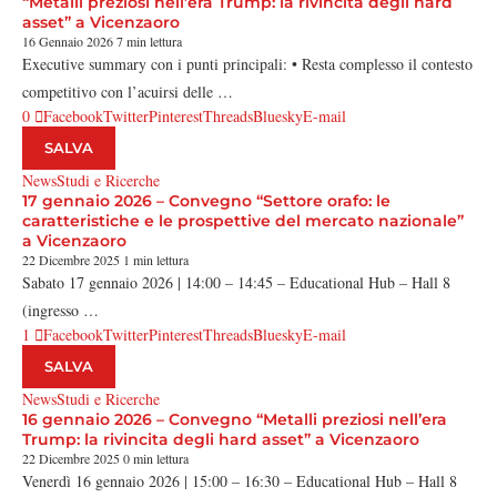
“Metalli preziosi nell’era Trump: la rivincita degli hard
asset” a Vicenzaoro
16 Gennaio 2026
7 min lettura
Executive summary con i punti principali: • Resta complesso il contesto
competitivo con l’acuirsi delle …
0
Facebook
Twitter
Pinterest
Threads
Bluesky
E-mail
SALVA
News
Studi e Ricerche
17 gennaio 2026 – Convegno “Settore orafo: le
caratteristiche e le prospettive del mercato nazionale”
a Vicenzaoro
22 Dicembre 2025
1 min lettura
Sabato 17 gennaio 2026 | 14:00 – 14:45 – Educational Hub – Hall 8
(ingresso …
1
Facebook
Twitter
Pinterest
Threads
Bluesky
E-mail
SALVA
News
Studi e Ricerche
16 gennaio 2026 – Convegno “Metalli preziosi nell’era
Trump: la rivincita degli hard asset” a Vicenzaoro
22 Dicembre 2025
0 min lettura
Venerdì 16 gennaio 2026 | 15:00 – 16:30 – Educational Hub – Hall 8