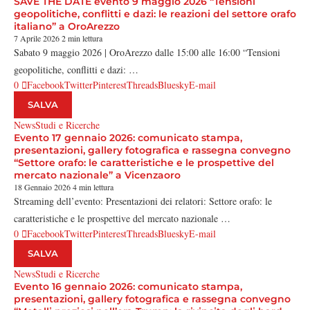
SAVE THE DATE evento 9 maggio 2026 “Tensioni
geopolitiche, conflitti e dazi: le reazioni del settore orafo
italiano” a OroArezzo
7 Aprile 2026
2 min lettura
Sabato 9 maggio 2026 | OroArezzo dalle 15:00 alle 16:00 “Tensioni
geopolitiche, conflitti e dazi: …
0
Facebook
Twitter
Pinterest
Threads
Bluesky
E-mail
SALVA
News
Studi e Ricerche
Evento 17 gennaio 2026: comunicato stampa,
presentazioni, gallery fotografica e rassegna convegno
“Settore orafo: le caratteristiche e le prospettive del
mercato nazionale” a Vicenzaoro
18 Gennaio 2026
4 min lettura
Streaming dell’evento: Presentazioni dei relatori: Settore orafo: le
caratteristiche e le prospettive del mercato nazionale …
0
Facebook
Twitter
Pinterest
Threads
Bluesky
E-mail
SALVA
News
Studi e Ricerche
Evento 16 gennaio 2026: comunicato stampa,
presentazioni, gallery fotografica e rassegna convegno