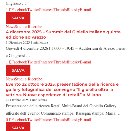
(ingresso …
1
Facebook
Twitter
Pinterest
Threads
Bluesky
E-mail
SALVA
News
Studi e Ricerche
4 dicembre 2025 – Summit del Gioiello Italiano quinta
edizione ad Arezzo
1 Dicembre 2025
1 min lettura
Giovedì 4 dicembre 2026 | 17:00 – 19:45 – Auditorium di Arezzo Fiere
e Congressi …
1
Facebook
Twitter
Pinterest
Threads
Bluesky
E-mail
SALVA
News
Studi e Ricerche
Evento 22 ottobre 2025: presentazione della ricerca e
gallery fotografica del convegno “Il gioiello oltre la
vetrina. Nuove esperienze di retail.” a Milano
22 Ottobre 2025
1 min lettura
Presentazione della ricerca Retail Multi-Brand del Gioiello Gallery
ufficiale dell’evento: Comunicato stampa: Rassegna stampa: Maria …
0
Facebook
Twitter
Pinterest
Threads
Bluesky
E-mail
SALVA