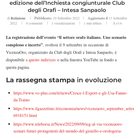
edizione dell’Inchiesta congiunturale Club
degli Orafi – Intesa Sanpaolo
di
Redazione
Pubblicato:
10 Settembre 2022
Aggiornato il
13 Settembre
2022
0 commenti
1
visualizzazioni
1 min lettura
A+
UN-
La registrazione dell’evento “ll settore orafo italiano. Uno scenario
complesso e incerto”
, svoltosi il 9 settembre in occasione di
VicenzaOro, organizzato da Club degli Orafi e Intesa Sanpaolo, è
disponibile
a questo indirizzo
o nella finestra YouTube in fondo a
questa pagina.
La rassegna stampa
in evoluzione
https://www.vo-plus.com/it/news/Cresce-l-Export-e-gli-Usa-Fanno-
da-Traino
https://www.ilgazzettino.it/economia/news/vicenzaoro_september_settor
6918151.html
https://www.teleborsa.it/News/2022/09/09/ieg-al-via-vicenzaoro-
scenari-futuri-protagonisti-del-mondo-del-gioiello-e-orologeria-