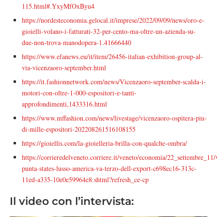
115.html#.YxyMfOxByu4
https://nordesteconomia.gelocal.it/imprese/2022/09/09/news/oro-e-
gioielli-volano-i-fatturati-32-per-cento-ma-oltre-un-azienda-su-
due-non-trova-manodopera-1.41666440
https://www.efanews.eu/it/item/26456-italian-exhibition-group-al-
via-vicenzaoro-september.html
https://it.fashionnetwork.com/news/Vicenzaoro-september-scalda-i-
motori-con-oltre-1-000-espositori-e-tanti-
approfondimenti,1433316.html
https://www.mffashion.com/news/livestage/vicenzaoro-ospitera-piu-
di-mille-espositori-202208261516108155
https://gioiellis.com/la-gioielleria-brilla-con-qualche-ombra/
https://corrieredelveneto.corriere.it/veneto/economia/22_settembre_11/
punta-states-lusso-america-va-terzo-dell-export-c698ec16-313c-
11ed-a335-10e0e59964e8.shtml?refresh_ce-cp
Il video con l’intervista: