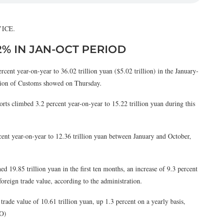
ll’ICE.
2% IN JAN-OCT PERIOD
nt year-on-year to 36.02 trillion yuan ($5.02 trillion) in the January-
ation of Customs showed on Thursday.
orts climbed 3.2 percent year-on-year to 15.22 trillion yuan during this
cent year-on-year to 12.36 trillion yuan between January and October,
 19.85 trillion yuan in the first ten months, an increase of 9.3 percent
foreign trade value, according to the administration.
trade value of 10.61 trillion yuan, up 1.3 percent on a yearly basis,
NO)