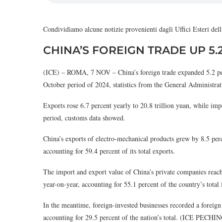
Condividiamo alcune notizie provenienti dagli Uffici Esteri de
CHINA’S FOREIGN TRADE UP 5.
(ICE) – ROMA, 7 NOV – China’s foreign trade expanded 5.2 perce
October period of 2024, statistics from the General Administr
Exports rose 6.7 percent yearly to 20.8 trillion yuan, while imp
period, customs data showed.
China’s exports of electro-mechanical products grew by 8.5 per
accounting for 59.4 percent of its total exports.
The import and export value of China’s private companies reached
year-on-year, accounting for 55.1 percent of the country’s total 
In the meantime, foreign-invested businesses recorded a foreign 
accounting for 29.5 percent of the nation’s total. (ICE PECHI