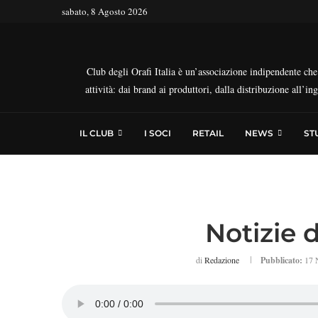
sabato, 8 Agosto 2026
Club degli Orafi Italia è un’associazione indipendente che r
attività: dai brand ai produttori, dalla distribuzione all’i
IL CLUB
I SOCI
RETAIL
NEWS
ST
Notizie 
di
Redazione
Pubblicato:
17 