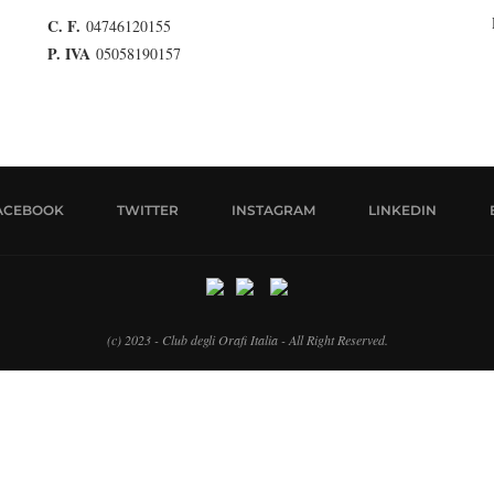
C. F.
04746120155
P. IVA
05058190157
ACEBOOK
TWITTER
INSTAGRAM
LINKEDIN
(c) 2023 - Club degli Orafi Italia - All Right Reserved.