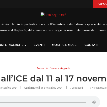
POPOL
iunisce le più importanti aziende dell’industria orafa italiana, rappresentative d
ngrosso ai dettaglianti, dal commercio alle organizzazioni internazionali di prom
UDI E RICERCHE
EVENTI
MOSTRE E MUSEI
CONTATTI
News
Senza categoria
dall’ICE dal 11 al 17 nove
Novembre 2024
Aggiornato il
18 Novembre 2024
0 commenti
1
visualizzazio