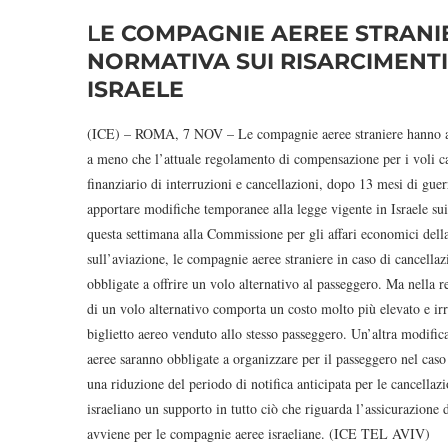
L
E COMPAGNIE AEREE STRANI
NORMATIVA SUI RISARCIMENTI 
ISRAELE
(ICE) – ROMA, 7 NOV – Le compagnie aeree straniere hanno avv
a meno che l’attuale regolamento di compensazione per i voli can
finanziario di interruzioni e cancellazioni, dopo 13 mesi di gue
apportare modifiche temporanee alla legge vigente in Israele sui
questa settimana alla Commissione per gli affari economici della
sull’aviazione, le compagnie aeree straniere in caso di cancella
obbligate a offrire un volo alternativo al passeggero. Ma nella rea
di un volo alternativo comporta un costo molto più elevato e irr
biglietto aereo venduto allo stesso passeggero. Un’altra modifica
aeree saranno obbligate a organizzare per il passeggero nel caso 
una riduzione del periodo di notifica anticipata per le cancellazi
israeliano un supporto in tutto ciò che riguarda l’assicurazione d
avviene per le compagnie aeree israeliane. (ICE TEL AVIV)