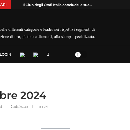
ARI
Il Club degli Orafi Italia conclude le sue...
elle differenti categorie e leader nei rispettivi segmenti di
ozione di oro, platino e diamanti, alla stampa specializzata.
LOGIN
mbre 2024
ni
2 min lettura
A+
UN-