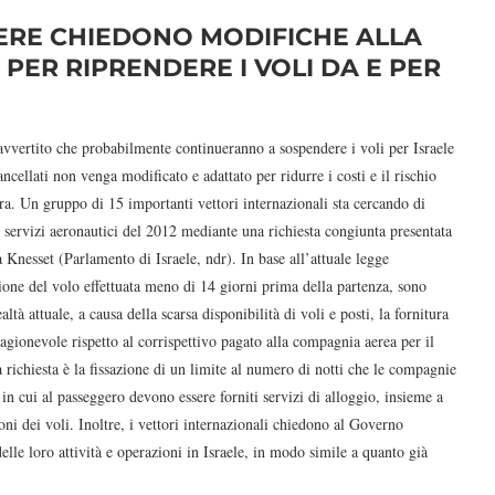
ERE CHIEDONO MODIFICHE ALLA
PER RIPRENDERE I VOLI DA E PER
ertito che probabilmente continueranno a sospendere i voli per Israele
cellati non venga modificato e adattato per ridurre i costi e il rischio
rra. Un gruppo di 15 importanti vettori internazionali sta cercando di
 servizi aeronautici del 2012 mediante una richiesta congiunta presentata
 Knesset (Parlamento di Israele, ndr). In base all’attuale legge
zione del volo effettuata meno di 14 giorni prima della partenza, sono
ltà attuale, a causa della scarsa disponibilità di voli e posti, la fornitura
agionevole rispetto al corrispettivo pagato alla compagnia aerea per il
 richiesta è la fissazione di un limite al numero di notti che le compagnie
in cui al passeggero devono essere forniti servizi di alloggio, insieme a
oni dei voli. Inoltre, i vettori internazionali chiedono al Governo
elle loro attività e operazioni in Israele, in modo simile a quanto già