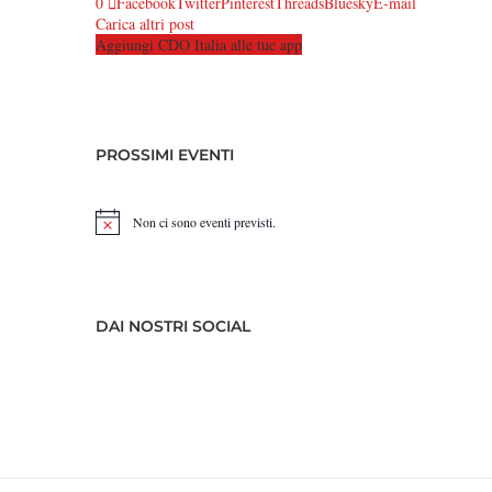
0
Facebook
Twitter
Pinterest
Threads
Bluesky
E-mail
Carica altri post
Aggiungi CDO Italia alle tue app
PROSSIMI EVENTI
Non ci sono eventi previsti.
Notice
DAI NOSTRI SOCIAL