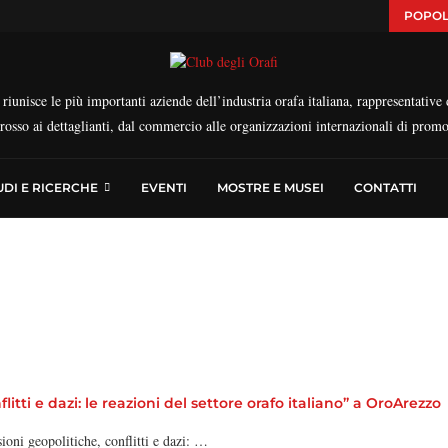
POPOL
iunisce le più importanti aziende dell’industria orafa italiana, rappresentative d
ngrosso ai dettaglianti, dal commercio alle organizzazioni internazionali di prom
UDI E RICERCHE
EVENTI
MOSTRE E MUSEI
CONTATTI
tti e dazi: le reazioni del settore orafo italiano” a OroArezzo
oni geopolitiche, conflitti e dazi: …