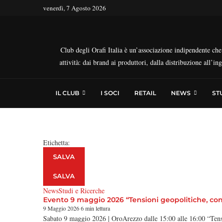
venerdì, 7 Agosto 2026
Club degli Orafi Italia è un’associazione indipendente che r
attività: dai brand ai produttori, dalla distribuzione all’i
IL CLUB
I SOCI
RETAIL
NEWS
ST
Etichetta:
SALVA
SALVA
News
Studi e Ricerche
Evento 9 maggio 2026 “Tensioni geopolitiche, confli
9 Maggio 2026
6 min lettura
Sabato 9 maggio 2026 | OroArezzo dalle 15:00 alle 16:00 “Tensi