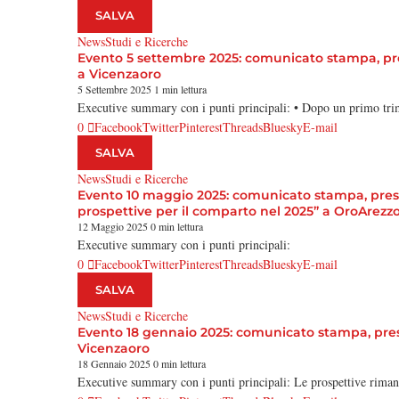
SALVA
News
Studi e Ricerche
Evento 5 settembre 2025: comunicato stampa, prese
a Vicenzaoro
5 Settembre 2025
1 min lettura
Executive summary con i punti principali: • Dopo un primo tri
0
Facebook
Twitter
Pinterest
Threads
Bluesky
E-mail
SALVA
News
Studi e Ricerche
Evento 10 maggio 2025: comunicato stampa, present
prospettive per il comparto nel 2025” a OroArezz
12 Maggio 2025
0 min lettura
Executive summary con i punti principali:
0
Facebook
Twitter
Pinterest
Threads
Bluesky
E-mail
SALVA
News
Studi e Ricerche
Evento 18 gennaio 2025: comunicato stampa, presen
Vicenzaoro
18 Gennaio 2025
0 min lettura
Executive summary con i punti principali: Le prospettive riman