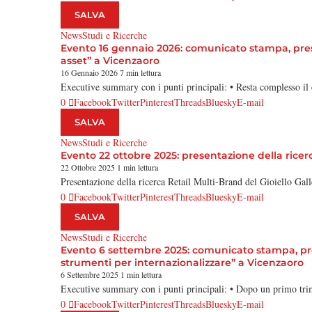
SALVA
News
Studi e Ricerche
Evento 16 gennaio 2026: comunicato stampa, presen
asset” a Vicenzaoro
16 Gennaio 2026
7 min lettura
Executive summary con i punti principali: • Resta complesso il 
0
Facebook
Twitter
Pinterest
Threads
Bluesky
E-mail
SALVA
News
Studi e Ricerche
Evento 22 ottobre 2025: presentazione della ricerca
22 Ottobre 2025
1 min lettura
Presentazione della ricerca Retail Multi-Brand del Gioiello Ga
0
Facebook
Twitter
Pinterest
Threads
Bluesky
E-mail
SALVA
News
Studi e Ricerche
Evento 6 settembre 2025: comunicato stampa, prese
strumenti per internazionalizzare” a Vicenzaoro
6 Settembre 2025
1 min lettura
Executive summary con i punti principali: • Dopo un primo tri
0
Facebook
Twitter
Pinterest
Threads
Bluesky
E-mail