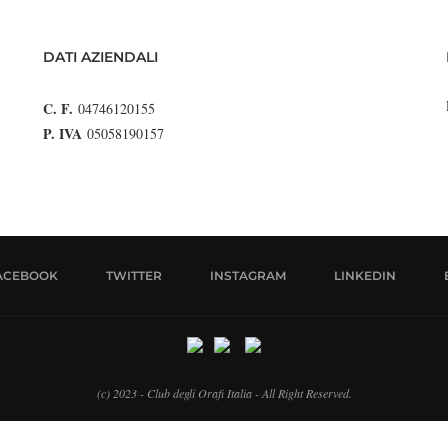
DATI AZIENDALI
C. F.
04746120155
P. IVA
05058190157
ACEBOOK
TWITTER
INSTAGRAM
LINKEDIN
(c) 2023 - Club degli Orafi Italia - All Right Reserved.