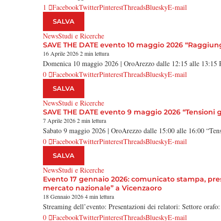
1
Facebook
Twitter
Pinterest
Threads
Bluesky
E-mail
SALVA
News
Studi e Ricerche
SAVE THE DATE evento 10 maggio 2026 “Raggiungere
16 Aprile 2026
2 min lettura
Domenica 10 maggio 2026 | OroArezzo dalle 12:15 alle 13:15 
0
Facebook
Twitter
Pinterest
Threads
Bluesky
E-mail
SALVA
News
Studi e Ricerche
SAVE THE DATE evento 9 maggio 2026 “Tensioni geopo
7 Aprile 2026
2 min lettura
Sabato 9 maggio 2026 | OroArezzo dalle 15:00 alle 16:00 “Tensi
0
Facebook
Twitter
Pinterest
Threads
Bluesky
E-mail
SALVA
News
Studi e Ricerche
Evento 17 gennaio 2026: comunicato stampa, presen
mercato nazionale” a Vicenzaoro
18 Gennaio 2026
4 min lettura
Streaming dell’evento: Presentazioni dei relatori: Settore orafo:
0
Facebook
Twitter
Pinterest
Threads
Bluesky
E-mail