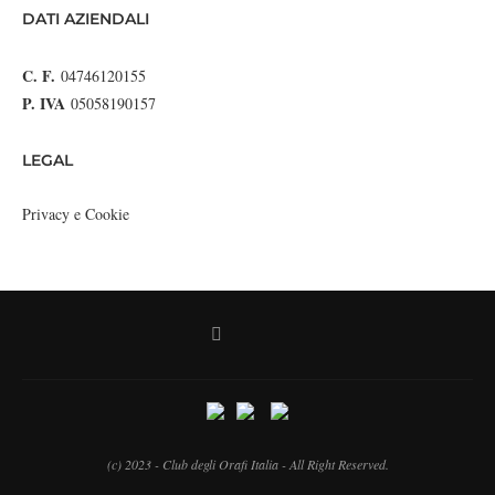
DATI AZIENDALI
C. F.
04746120155
P. IVA
05058190157
LEGAL
Privacy e Cookie
(c) 2023 - Club degli Orafi Italia - All Right Reserved.