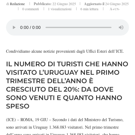
di
Redazione
Pubblicato:
22 Giugno 2025
Aggiornato il
24 Giugno 2025
0 commenti
1
visualizzazioni
6 min lettura
A+
UN-
Condividiamo alcune notizie provenienti dagli Uffici Esteri dell’ICE.
IL NUMERO DI TURISTI CHE HANNO
VISITATO L’URUGUAY NEL PRIMO
TRIMESTRE DELL’ANNO È
CRESCIUTO DEL 20%: DA DOVE
SONO VENUTI E QUANTO HANNO
SPESO
(ICE) – ROMA, 19 GIU – Secondo i dati del Ministero del Turismo,
sono arrivati in Uruguay 1.368.083 visitatori. Nel primo trimestre
dell’anno sono arrivati in Uruguay 1.368.083 visitatori, che hanno