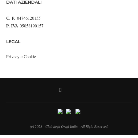
DATI AZIENDALI
C. F.
04746120155
P. IVA
05058190157
LEGAL
Privacy e Cookie
(c) 2023 - Club degli Orafi Italia - All Right Reserved.