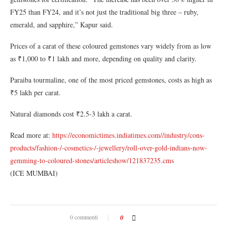
FY25 than FY24, and it’s not just the traditional big three – ruby,
emerald, and sapphire,” Kapur said.
Prices of a carat of these coloured gemstones vary widely from as low
as ₹1,000 to ₹1 lakh and more, depending on quality and clarity.
Paraiba tourmaline, one of the most priced gemstones, costs as high as
₹5 lakh per carat.
Natural diamonds cost ₹2.5-3 lakh a carat.
Read more at:
https://economictimes.indiatimes.com//industry/cons-
products/fashion-/-cosmetics-/-jewellery/roll-over-gold-indians-now-
gemming-to-coloured-stones/articleshow/121837235.cms
(ICE MUMBAI)
0 commenti
0