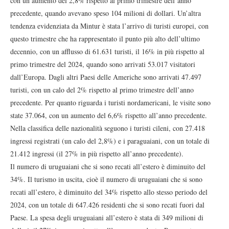
con un aumento del 2,8% rispetto al primo trimestre dell’anno
precedente, quando avevano speso 104 milioni di dollari. Un’altra
tendenza evidenziata da Mintur è stata l’arrivo di turisti europei, con
questo trimestre che ha rappresentato il punto più alto dell’ultimo
decennio, con un afflusso di 61.631 turisti, il 16% in più rispetto al
primo trimestre del 2024, quando sono arrivati 53.017 visitatori
dall’Europa. Dagli altri Paesi delle Americhe sono arrivati 47.497
turisti, con un calo del 2% rispetto al primo trimestre dell’anno
precedente. Per quanto riguarda i turisti nordamericani, le visite sono
state 37.064, con un aumento del 6,6% rispetto all’anno precedente.
Nella classifica delle nazionalità seguono i turisti cileni, con 27.418
ingressi registrati (un calo del 2,8%) e i paraguaiani, con un totale di
21.412 ingressi (il 27% in più rispetto all’anno precedente).
Il numero di uruguaiani che si sono recati all’estero è diminuito del
34%. Il turismo in uscita, cioè il numero di uruguaiani che si sono
recati all’estero, è diminuito del 34% rispetto allo stesso periodo del
2024, con un totale di 647.426 residenti che si sono recati fuori dal
Paese. La spesa degli uruguaiani all’estero è stata di 349 milioni di