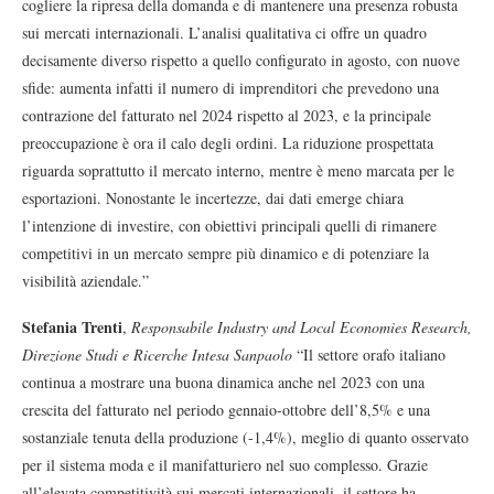
cogliere la ripresa della domanda e di mantenere una presenza robusta
sui mercati internazionali. L’analisi qualitativa ci offre un quadro
decisamente diverso rispetto a quello configurato in agosto, con nuove
sfide: aumenta infatti il numero di imprenditori che prevedono una
contrazione del fatturato nel 2024 rispetto al 2023, e la principale
preoccupazione è ora il calo degli ordini. La riduzione prospettata
riguarda soprattutto il mercato interno, mentre è meno marcata per le
esportazioni. Nonostante le incertezze, dai dati emerge chiara
l’intenzione di investire, con obiettivi principali quelli di rimanere
competitivi in un mercato sempre più dinamico e di potenziare la
visibilità aziendale.”
Stefania Trenti
,
Responsabile Industry and Local Economies Research,
Direzione Studi e Ricerche Intesa Sanpaolo
“Il settore orafo italiano
continua a mostrare una buona dinamica anche nel 2023 con una
crescita del fatturato nel periodo gennaio-ottobre dell’8,5% e una
sostanziale tenuta della produzione (-1,4%), meglio di quanto osservato
per il sistema moda e il manifatturiero nel suo complesso. Grazie
all’elevata competitività sui mercati internazionali, il settore ha