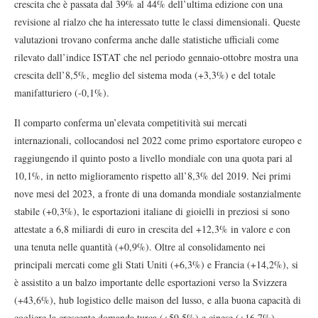
crescita che è passata dal 39% al 44% dell’ultima edizione con una
revisione al rialzo che ha interessato tutte le classi dimensionali. Queste
valutazioni trovano conferma anche dalle statistiche ufficiali come
rilevato dall’indice ISTAT che nel periodo gennaio-ottobre mostra una
crescita dell’8,5%, meglio del sistema moda (+3,3%) e del totale
manifatturiero (-0,1%).
Il comparto conferma un’elevata competitività sui mercati
internazionali, collocandosi nel 2022 come primo esportatore europeo e
raggiungendo il quinto posto a livello mondiale con una quota pari al
10,1%, in netto miglioramento rispetto all’8,3% del 2019. Nei primi
nove mesi del 2023, a fronte di una domanda mondiale sostanzialmente
stabile (+0,3%), le esportazioni italiane di gioielli in preziosi si sono
attestate a 6,8 miliardi di euro in crescita del +12,3% in valore e con
una tenuta nelle quantità (+0,9%). Oltre al consolidamento nei
principali mercati come gli Stati Uniti (+6,3%) e Francia (+14,2%), si
è assistito a un balzo importante delle esportazioni verso la Svizzera
(+43,6%), hub logistico delle maison del lusso, e alla buona capacità di
cogliere la crescente domanda turca (+59,5%) e cinese (+16,7%).