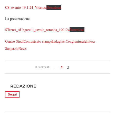
CS_evento-19.1.24_Vicenza
Download
La presentazione
STrenti_AUngarelli_tavola_rotonda_190124
Download
Centro Studi
Comunicato stampa
Indagine Congiunturale
Intesa
Sanpaolo
News
0 commenti
0
REDAZIONE
Segui