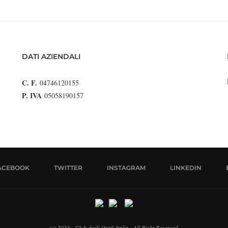
DATI AZIENDALI
C. F.
04746120155
P. IVA
05058190157
ACEBOOK
TWITTER
INSTAGRAM
LINKEDIN
(c) 2023 - Club degli Orafi Italia - All Right Reserved.