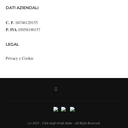
DATI AZIENDALI
C. F.
04746120155
P. IVA
05058190157
LEGAL
Privacy e Cookie
(c) 2023 - Club degli Orafi Italia - All Right Reserved.