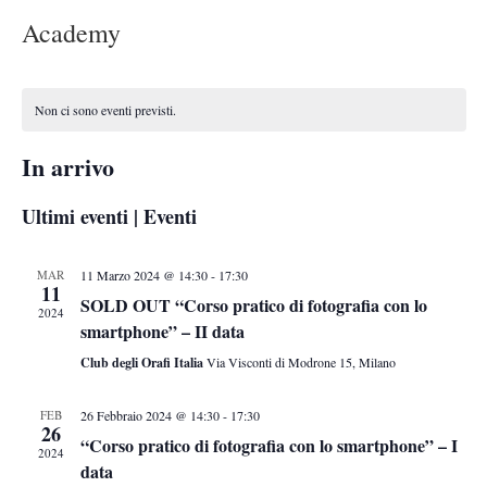
Academy
Non ci sono eventi previsti.
In arrivo
Seleziona
Ultimi eventi | Eventi
la
data.
MAR
11 Marzo 2024 @ 14:30
-
17:30
11
SOLD OUT “Corso pratico di fotografia con lo
2024
smartphone” – II data
Club degli Orafi Italia
Via Visconti di Modrone 15, Milano
FEB
26 Febbraio 2024 @ 14:30
-
17:30
26
“Corso pratico di fotografia con lo smartphone” – I
2024
data