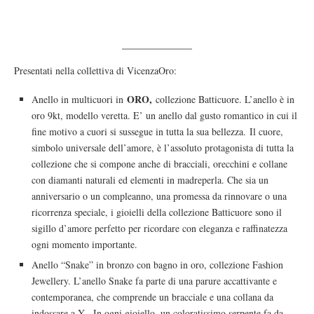
Presentati nella collettiva di VicenzaOro:
ORO,
Anello in multicuori in
collezione Batticuore. L’anello è in
oro 9kt, modello veretta. E’ un anello dal gusto romantico in cui il
fine motivo a cuori si sussegue in tutta la sua bellezza. Il cuore,
simbolo universale dell’amore, è l’assoluto protagonista di tutta la
collezione che si compone anche di bracciali, orecchini e collane
con diamanti naturali ed elementi in madreperla. Che sia un
anniversario o un compleanno, una promessa da rinnovare o una
ricorrenza speciale, i gioielli della collezione Batticuore sono il
sigillo d’amore perfetto per ricordare con eleganza e raffinatezza
ogni momento importante.
Anello “Snake” in bronzo con bagno in oro, collezione Fashion
Jewellery. L’anello Snake fa parte di una parure accattivante e
contemporanea, che comprende un bracciale e una collana da
indossare a Y . In ogni gioiello, un coloratissimo serpente fa da