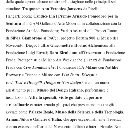
della quale aprono alcune mostre della stagione nelle principali sedi
Ann Veronica Janssens
cittadine. Tra queste:
da Pirelli
Candice Lin | Premio Arnaldo Pomodoro per la
HangarBicocca;
Scultura
alla GAM Galleria d'Arte Moderna in collaborazione con la
Yuri Ancarani
Fondazione Arnaldo Pomodoro;
e la Project Room
Silvia Giambrone
Forum 900
di
al PAC; il progetto
al Museo del
Diego,
l'altro Giacometti
Hortus Alchemicus
Novecento;
e
alla
Dara Birnbaum
Fondazione Luigi Rovati;
all'Osservatorio Fondazione
Prada. Protagonisti di Milano Art Week anche gli spazi di Fondazione
Nathlie
Prada con
Cere Aanatomiche
, Fondazione ICA Milano con
Provosty
con
e Triennale Milano
Lisa Ponti. Disegni e
voci
,
Text
e
Droog30. Design or Non-design?
e con un nuovo
Museo del Design Italiano
allestimento per il
, performance e
Attività speciali
visite guidate
e aperture
installazioni.
,
straordinarie
caratterizzando gli spazi che presentano mostre già
Palazzo Reale, Museo della Scienza e della Tecnologia,
avviate come
Armani/Silos e Gallerie d'Italia,
che apre eccezionalmente il
caveau
con un excursus nell'arte del Novecento italiano e internazionale. Non