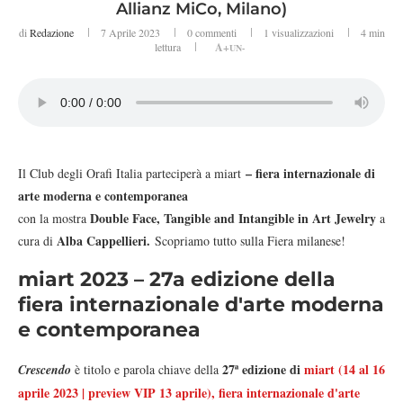
Allianz MiCo, Milano)
di
Redazione
7 Aprile 2023
0 commenti
1
visualizzazioni
4 min
lettura
A+
UN-
– fiera internazionale di
Il Club degli Orafi Italia parteciperà a miart
arte moderna e contemporanea
Double Face, Tangible and Intangible in Art Jewelry
con la mostra
a
Alba Cappellieri.
cura di
Scopriamo tutto sulla Fiera milanese!
miart 2023 – 27a edizione della
fiera internazionale d'arte moderna
e contemporanea
27ª edizione di
miart (14 al 16
Crescendo
è titolo e parola chiave della
aprile 2023 | preview VIP 13 aprile),
fiera internazionale d'arte