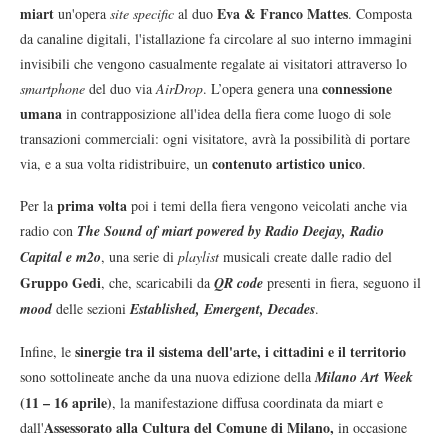
miart
Eva & Franco Mattes
un'opera
site specific
al duo
. Composta
da canaline digitali, l'istallazione fa circolare al suo interno immagini
invisibili che vengono casualmente regalate ai visitatori attraverso lo
connessione
smartphone
del duo via
AirDrop
. L’opera genera una
umana
in contrapposizione all'idea della fiera come luogo di sole
transazioni commerciali: ogni visitatore, avrà la possibilità di portare
contenuto artistico unico
via, e a sua volta ridistribuire, un
.
prima volta
Per la
poi i temi della fiera vengono veicolati anche via
radio con
The Sound of miart powered by Radio Deejay, Radio
Capital e m2o
, una serie di
playlist
musicali create dalle radio del
Gruppo Gedi
, che, scaricabili da
QR code
presenti in fiera, seguono il
mood
delle sezioni
Established, Emergent, Decades
.
sinergie tra il sistema dell'arte, i cittadini e il territorio
Infine, le
sono sottolineate anche da una nuova edizione della
Milano Art Week
(11 – 16 aprile)
, la manifestazione diffusa coordinata da miart e
Assessorato alla Cultura del Comune di Milano,
dall'
in occasione