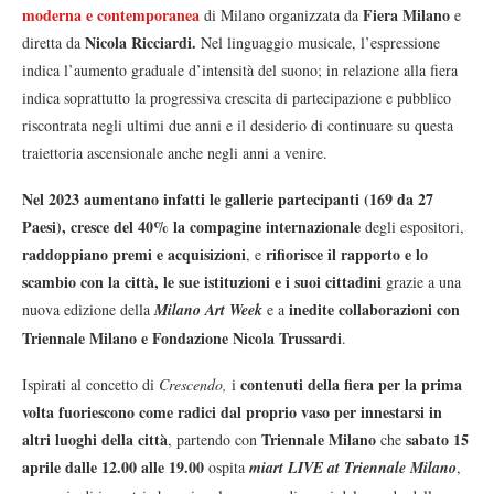
moderna e contemporanea
Fiera Milano
di Milano organizzata da
e
Nicola Ricciardi.
diretta da
Nel linguaggio musicale, l’espressione
indica l’aumento graduale d’intensità del suono; in relazione alla fiera
indica soprattutto la progressiva crescita di partecipazione e pubblico
riscontrata negli ultimi due anni e il desiderio di continuare su questa
traiettoria ascensionale anche negli anni a venire.
Nel 2023 aumentano infatti le gallerie partecipanti (169 da 27
Paesi),
cresce
del 40% la compagine internazionale
degli espositori,
raddoppiano premi e acquisizioni
rifiorisce il rapporto e lo
, e
scambio con la città, le sue istituzioni e i suoi cittadini
grazie a una
inedite collaborazioni con
nuova edizione della
Milano Art Week
e a
Triennale Milano e Fondazione Nicola Trussardi
.
contenuti della fiera per la prima
Ispirati al concetto di
Crescendo,
i
volta fuoriescono come radici dal proprio vaso per innestarsi
in
altri luoghi della città
Triennale Milano
sabato 15
, partendo con
che
aprile dalle 12.00 alle 19.00
ospita
miart LIVE at Triennale Milano
,