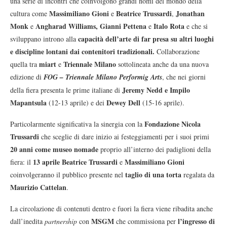
una serie di incontri che coinvolgono grandi nomi del mondo della
Massimiliano Gioni
Beatrice Trussardi
Jonathan
cultura come
e
,
Monk
Angharad Williams, Gianni Pettena
Italo Rota
e
e
e che si
capacità dell’arte di far presa su altri luoghi
sviluppano introno alla
e discipline lontani dai contenitori tradizionali.
Collaborazione
miart
Triennale Milano
quella tra
e
sottolineata anche da una nuova
edizione di
FOG – Triennale Milano Performig Arts
, che nei giorni
Jeremy Nedd e Impilo
della fiera presenta le prime italiane di
Mapantsula
Dewey Dell
(12-13 aprile) e dei
(15-16 aprile).
Fondazione Nicola
Particolarmente significativa la sinergia con la
Trussardi
che sceglie di dare inizio ai festeggiamenti per i suoi primi
20 anni come museo nomade
proprio all’interno dei padiglioni della
13 aprile
Beatrice Trussardi
Massimiliano Gioni
fiera: il
e
taglio di una torta
coinvolgeranno il pubblico presente nel
regalata da
Maurizio Cattelan
.
La circolazione di contenuti dentro e fuori la fiera viene ribadita anche
MSGM
l’ingresso di
dall’inedita
partnership
con
che commissiona per