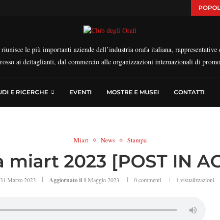
POPOL
iunisce le più importanti aziende dell’industria orafa italiana, rappresentative d
ngrosso ai dettaglianti, dal commercio alle organizzazioni internazionali di prom
UDI E RICERCHE
EVENTI
MOSTRE E MUSEI
CONTATTI
Miart
News
Stampa
a miart 2023 [POST IN
31 Marzo 2023
Aggiornato il
8 Maggio 2023
0 commenti
1
visualizzazioni