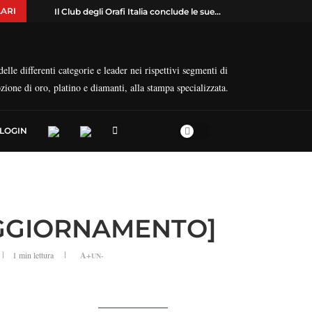
ARI
Il Club degli Orafi Italia conclude le sue...
elle differenti categorie e leader nei rispettivi segmenti di
ozione di oro, platino e diamanti, alla stampa specializzata.
LOGIN
 AGGIORNAMENTO]
1 min lettura
A+
UN-