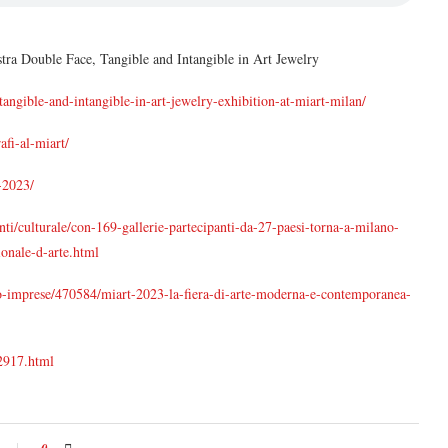
tra Double Face, Tangible and Intangible in Art Jewelry
gible-and-intangible-in-art-jewelry-exhibition-at-miart-milan/
afi-al-miart/
-2023/
nti/culturale/con-169-gallerie-partecipanti-da-27-paesi-torna-a-milano-
ionale-d-arte.html
do-imprese/470584/miart-2023-la-fiera-di-arte-moderna-e-contemporanea-
32917.html