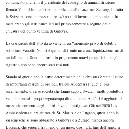
comunicato ai clienti il presidente del consiglio di amministrazione
Renato Vanotti in una lettera pubblicata dalla Luzerner Zeitung. In tutta
la Svizzera sono interessati circa 40 posti di lavoro a tempo pieno: la
metà erano già stati cancellati nel primo semestre a seguito della
chiusura del punto vendita di Ginevra.
La cessazione dell’attività avviene in un “momento privo di debiti”,
sottolinea Vanotti. Non si è quindi di fronte né a una liquidazione, né di
un fallimento. Sono piuttosto in programma nuovi progetti: i dettagli al
riguardo non sono ancora stati resi noti.
Stando al quotidiano la causa determinante della chiusura è stata il ritiro
di importanti marchi di orologi, tra cui Audemars Piguet e, più
recentemente, diverse società che fanno capo a Swatch: molti produttori
vendono ormai i propri segnatempo direttamente. A ciò si è aggiunto il
massiccio aumento degli affitti in zone prestigiose. Già nel 2020 Les
Ambassadeurs si era ritirata da St. Moritz e da Lugano, quest’anno le
saracinesche si sono abbassate a Ginevra e a Zurigo: manca ancora
Lucerna, che seguirà fra meno di un mese. Così, alla fine dell’anno, si