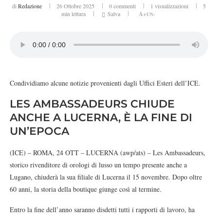
di
Redazione
26 Ottobre 2025
0 commenti
1
visualizzazioni
5
min lettura
Salva
A+
UN-
Condividiamo alcune notizie provenienti dagli Uffici Esteri dell’ICE.
LES AMBASSADEURS CHIUDE
ANCHE A LUCERNA, È LA FINE DI
UN’EPOCA
(ICE) – ROMA, 24 OTT – LUCERNA (awp/ats) – Les Ambassadeurs,
storico rivenditore di orologi di lusso un tempo presente anche a
Lugano, chiuderà la sua filiale di Lucerna il 15 novembre. Dopo oltre
60 anni, la storia della boutique giunge così al termine.
Entro la fine dell’anno saranno disdetti tutti i rapporti di lavoro, ha