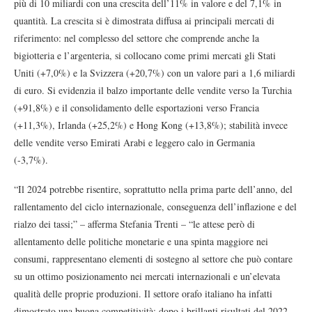
più di 10 miliardi con una crescita dell’11% in valore e del 7,1% in
quantità. La crescita si è dimostrata diffusa ai principali mercati di
riferimento: nel complesso del settore che comprende anche la
bigiotteria e l’argenteria, si collocano come primi mercati gli Stati
Uniti (+7,0%) e la Svizzera (+20,7%) con un valore pari a 1,6 miliardi
di euro. Si evidenzia il balzo importante delle vendite verso la Turchia
(+91,8%) e il consolidamento delle esportazioni verso Francia
(+11,3%), Irlanda (+25,2%) e Hong Kong (+13,8%); stabilità invece
delle vendite verso Emirati Arabi e leggero calo in Germania
(-3,7%).
“Il 2024 potrebbe risentire, soprattutto nella prima parte dell’anno, del
rallentamento del ciclo internazionale, conseguenza dell’inflazione e del
rialzo dei tassi;” – afferma Stefania Trenti – “le attese però di
allentamento delle politiche monetarie e una spinta maggiore nei
consumi, rappresentano elementi di sostegno al settore che può contare
su un ottimo posizionamento nei mercati internazionali e un’elevata
qualità delle proprie produzioni. Il settore orafo italiano ha infatti
dimostrato una buona competitività: dopo i brillanti risultati del 2022,