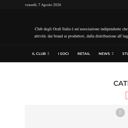
venerdì, 7 Agosto 2026
Club degli Orafi Italia è un’associazione indipendente che r
attività: dai brand ai produttori, dalla distribuzione all’i
IL CLUB
I SOCI
RETAIL
NEWS
ST
CAT