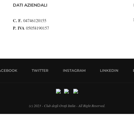
DATI AZIENDALI
C. F.
04746120155
P. IVA
05058190157
ACEBOOK
TWITTER
INSTAGRAM
LINKEDIN
(c) 2023 - Club degli Orafi Italia - All Right Reserved.