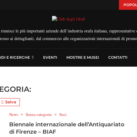
POPOL
iunisce le più importanti aziende dell’industria orafa italiana, rappresentative d
ngrosso ai dettaglianti, dal commercio alle organizzazioni internazionali di prom
UDI E RICERCHE
EVENTI
MOSTRE E MUSEI
CONTATTI
EGORIA:
Salva
News
Senza categoria
Soci
Biennale internazionale dell’Antiquariato
di Firenze – BIAF