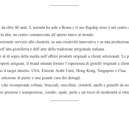
e da oltre 80 anni. L’azienda ha sede a Roma e il suo flagship store è nel centro
cia alta, un centro commerciale all’aperto unico al mondo.
ezionale servizio alla clientela, su una creatività innovativa e su una produzion
’alta gioielleria e dell’arte della tradizione artigianale italiana.
i al di sopra della media nell’offrire prodotti originali a clienti selezionati. Le
erti artigiani, il brand intende fornire l’esperienza di gioielli originali a clie
entano il target duretto: USA, Emirati Arabi Uniti, Hong Kong, Singapore e Cina.
 selezione di pietre e una grande cura dei dettagli.
a (che ricomprende collane, bracciali, orecchini, ciondoli, anelli e gemelli da u
tre preziose e semipreziose, corallo, opale, perle e un tocco di modernità si otti